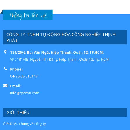
Thông tin liên hệ!
CÔNG TY TNHH TỰ ĐỘNG HÓA CÔNG NGHIỆP THỊNH
PHÁT
184/20/6, Bùi Văn Ngữ, Hiệp Thành, Quận 12, TP.HCM:
VP : 181/4B, Nguyễn Thị Đặng, Hiệp Thành, Quận 12, Tp. HCM
Phone:
84-28-38 315147
Email:
info@tpcovn.com
GIỚI THIỆU
Giới thiệu chung về công ty