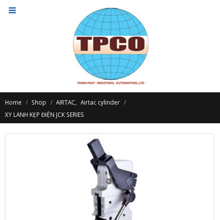
Home
Shop
AIRTAC
,
Airtac cylinder
XY LANH KẸP ĐIỆN JCK SERIES