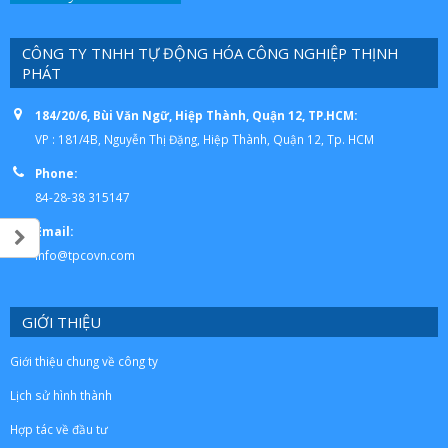
CÔNG TY TNHH TỰ ĐỘNG HÓA CÔNG NGHIỆP THỊNH
PHÁT
184/20/6, Bùi Văn Ngữ, Hiệp Thành, Quận 12, TP.HCM:
VP : 181/4B, Nguyễn Thị Đặng, Hiệp Thành, Quận 12, Tp. HCM
Phone:
84-28-38 315147
Email:
info@tpcovn.com
GIỚI THIỆU
Giới thiệu chung về công ty
Lịch sử hình thành
Hợp tác về đầu tư