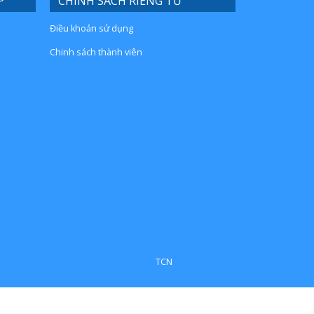
P
CHÍNH SÁCH RIÊNG TƯ
Điều khoản sử dụng
Chinh sách thành viên
wordpress
Tấm nhựa PVC Foam
© Copyright
2016. Design by
TCN