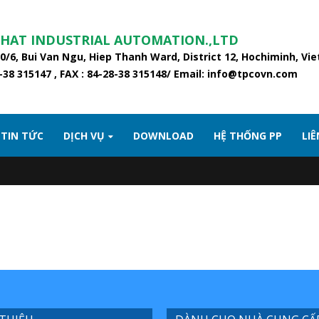
PHAT INDUSTRIAL AUTOMATION.,LTD
20/6, Bui Van Ngu, Hiep Thanh Ward, District 12, Hochiminh, Vi
8-38 315147 , FAX : 84-28-38 315148/ Email: info@tpcovn.com
TIN TỨC
DỊCH VỤ
DOWNLOAD
HỆ THỐNG PP
LIÊ