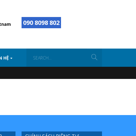
090 8098 802
etnam
N HỆ