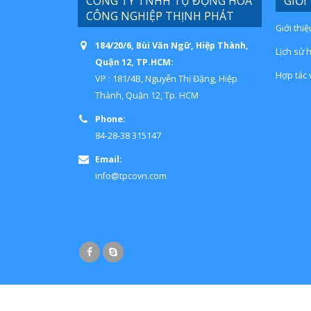
CÔNG TY TNHH TỰ ĐỘNG HÓA
GIỚI
CÔNG NGHIỆP THỊNH PHÁT
Giới thi
184/20/6, Bùi Văn Ngữ, Hiệp Thành,
Lịch sử 
Quận 12, TP.HCM:
Hợp tác 
VP : 181/4B, Nguyễn Thị Đặng, Hiệp
Thành, Quận 12, Tp. HCM
Phone:
84-28-38 315147
Email:
info@tpcovn.com