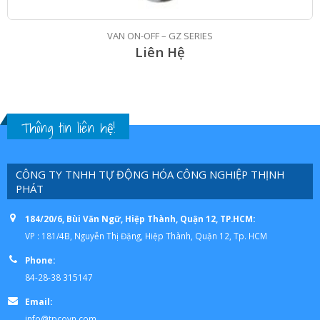
VAN ON-OFF – GZ SERIES
Liên Hệ
Thông tin liên hệ!
CÔNG TY TNHH TỰ ĐỘNG HÓA CÔNG NGHIỆP THỊNH
PHÁT
184/20/6, Bùi Văn Ngữ, Hiệp Thành, Quận 12, TP.HCM:
VP : 181/4B, Nguyễn Thị Đặng, Hiệp Thành, Quận 12, Tp. HCM
Phone:
84-28-38 315147
Email:
info@tpcovn.com