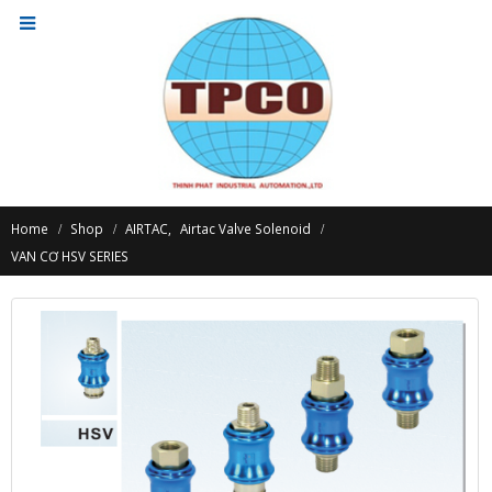
Home
Shop
AIRTAC
,
Airtac Valve Solenoid
VAN CƠ HSV SERIES