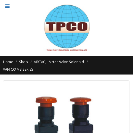
Home
Shop
AIRTAC
,
Airtac Valve Solenoid
VAN CƠ M3 SERIES