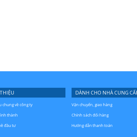
 THIỆU
DÀNH CHO NHÀ CUNG CẤ
ệu chung về công ty
Vận chuyển, giao hàng
hình thành
Chính sách đổi hàng
về đầu tư
Hướng dẫn thanh toán