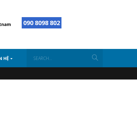
090 8098 802
etnam
N HỆ