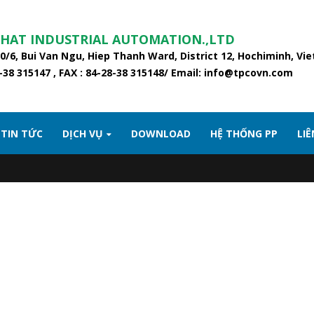
PHAT INDUSTRIAL AUTOMATION.,LTD
20/6, Bui Van Ngu, Hiep Thanh Ward, District 12, Hochiminh, Vi
8-38 315147 , FAX : 84-28-38 315148/ Email: info@tpcovn.com
TIN TỨC
DỊCH VỤ
DOWNLOAD
HỆ THỐNG PP
LIÊ