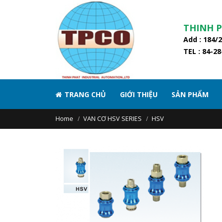
THINH 
Add : 184/
TEL : 84-2
TRANG CHỦ
GIỚI THIỆU
SẢN PHẨM
Home
VAN CƠ HSV SERIES
HSV