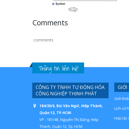
Comments
comments
Thông tin liên hệ!
CÔNG TY TNHH TỰ ĐỘNG HÓA
GIỚI
CÔNG NGHIỆP THỊNH PHÁT
Giới thi
184/20/6, Bùi Văn Ngữ, Hiệp Thành,
Lịch sử 
Quận 12, TP.HCM:
Hợp tác 
VP : 181/4B, Nguyễn Thị Đặng, Hiệp
Thành, Quận 12, Tp. HCM