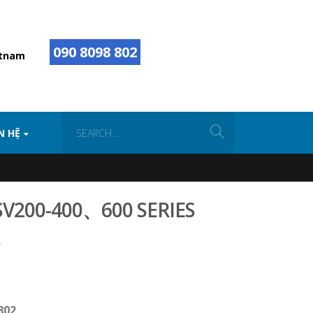
090 8098 802
etnam
N HỆ
SV200-400、600 SERIES
.
802