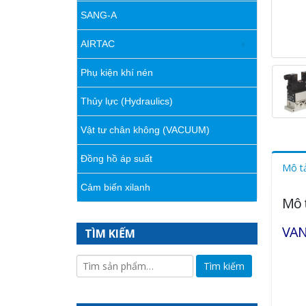
SANG-A
AIRTAC
Phụ kiện khí nén
Thủy lực (Hydraulics)
Vật tư chân không (VACUUM)
Đồng hồ áp suất
Mô t
Cảm biến xilanh
Mô 
VAN
TÌM KIẾM