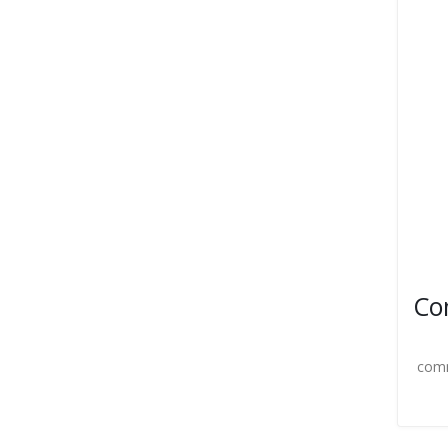
Co
com