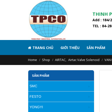
THINH 
Add : 184/
TEL : 84-2
TRANG CHỦ
GIỚI THIỆU
SẢN PHẨM
Home
Shop
AIRTAC
,
Airtac Valve Solenoid
VAN 
SẢN PHẨM
SMC
FESTO
YONGYI