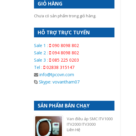
GIỎ HÀNG
Chưa có sản phẩm trong giỏ hàng.
HỖ TRỢ TRỰC TUYẾN
Sale 1
:
090 8098 802
Sale 2
:
094 8098 802
Sale 3
:
085 225 0203
Tel
:
02838 315147
info@tpcovn.com
Skype: vovantham07
SẢN PHẨM BÁN CHẠY
Van điều áp SMC ITV1000
ITV2000 ITV3000
Liên Hệ