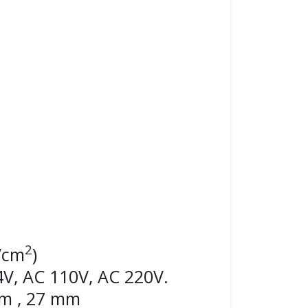
2
g/cm
)
4V, AC 110V, AC 220V.
mm , 27 mm