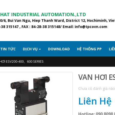
PHAT INDUSTRIAL AUTOMATION.,LTD
20/6, Bui Van Ngu, Hiep Thanh Ward, District 12, Hochiminh, Vi
8-38 315147 , FAX : 84-28-38 315148/ Email: info@tpcovn.com
TIN TỨC
DỊCH VỤ
DOWNLOAD
HỆ THỐNG PP
LIÊ
HƠI ESV200-400、600 SERIES
VAN HƠI E
Chưa có đánh giá nào
Liên Hệ
Hotline: 090 8098 