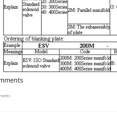
mments
ments