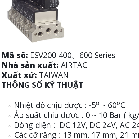
Mã số:
ESV200-400、600 Series
Nhà sản xuất:
AIRTAC
Xuất xứ:
TAIWAN
THÔNG SỐ KỸ THUẬT
o
o
Nhiệt độ chịu được : -5
~ 60
C
Áp suất chịu được : 0 ~ 10 Bar ( k
Dòng điện : DC 12V, DC 24V, AC 2
Các cỡ răng : 13 mm, 17 mm, 21 